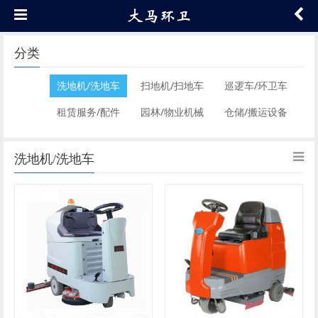
分类
洗地机/洗地车
扫地机/扫地车
巡逻车/环卫车
租赁服务/配件
园林/物业机械
仓储/搬运设备
洗地机/洗地车