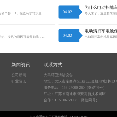
为什么电动扫地
04.02
动？答： 1、检查污水箱水量…
冬天来了，温度越来越
电动清扫车电池
04.02
发热，发热的原因可能是轴承，…
电动清扫车电池是车辆
新闻资讯
联系方式
公司新闻
大马环卫清洁设备
行业资讯
地址：武汉市东西湖区现代五金机电城1栋13
服务电话：158-27000-260（微信同号）
厂址：江苏省南通市海安高新技术园区
合作：152-5067-9998（微信同号）